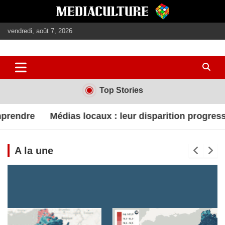
Aller
au
contenu
vendredi, août 7, 2026
journalisme, médias, contenus éditoriaux
mediaculture
Top Stories
x : leur disparition progressive met en péril la dém
A la une