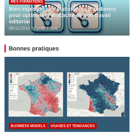
MES FORMATIONS
Bien exploiter ses statistiques d’audience
pour optimiser l’efficacité de son travail
éditorial
08/11/2010
Cyrille Frank
Bonnes pratiques
BUSINESS MODELS
USAGES ET TENDANCES