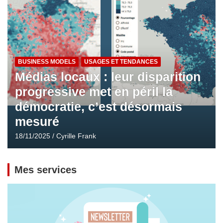
BUSINESS MODELS
USAGES ET TENDANCES
Médias locaux : leur disparition
progressive met en péril la
démocratie, c’est désormais
mesuré
18/11/2025
Cyrille Frank
Mes services