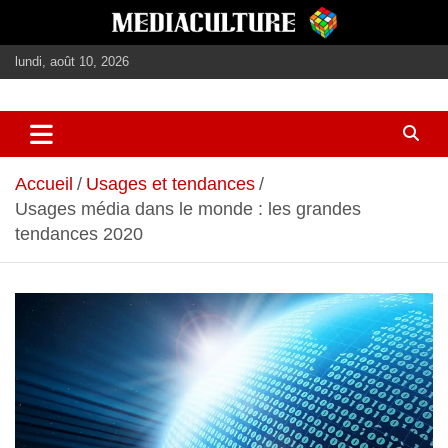
Aller
au
contenu
lundi, août 10, 2026
journalisme, médias, contenus éditoriaux
mediaculture
Accueil
Usages et tendances
Usages média dans le monde : les grandes
tendances 2020