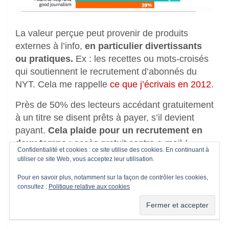
La valeur perçue peut provenir de produits
externes à l’info,
en particulier divertissants
ou pratiques.
Ex : les recettes ou mots-croisés
qui soutiennent le recrutement d’abonnés du
NYT. Cela me rappelle
ce que j’écrivais en 2012
.
Près de 50% des lecteurs accédant gratuitement
à un titre se disent prêts à payer, s’il devient
payant.
Cela plaide pour un recrutement en
deux temps
: accès gratuit contre e-mail /
Confidentialité et cookies : ce site utilise des cookies. En continuant à
durcissement du paywall pour ceux qui le
utiliser ce site Web, vous acceptez leur utilisation.
consultent beaucoup.
Pour en savoir plus, notamment sur la façon de contrôler les cookies,
consultez :
Politique relative aux cookies
Beaucoup en revanche
ne semblent pas prêts
à payer pour de l’info
(40% aux USA, 50% au
Royaume-Uni).