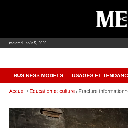
Aller
au
contenu
mercredi, août 5, 2026
journalisme, médias, contenus éditoriaux
mediaculture
BUSINESS MODELS
USAGES ET TENDAN
Accueil
Education et culture
Fracture informationn