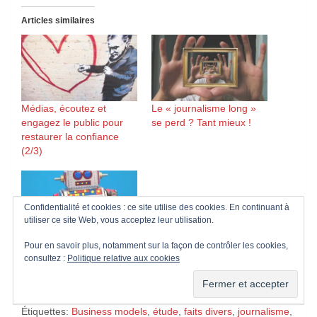
Articles similaires
Médias, écoutez et
Le « journalisme long »
engagez le public pour
se perd ? Tant mieux !
restaurer la confiance
(2/3)
Confidentialité et cookies : ce site utilise des cookies. En continuant à
utiliser ce site Web, vous acceptez leur utilisation.
Journalistes, réjouissons-
Pour en savoir plus, notamment sur la façon de contrôler les cookies,
nous, les machines nous
consultez :
Politique relative aux cookies
piquent notre job !
Étiquettes:
Business models
,
étude
,
faits divers
,
journalisme
,