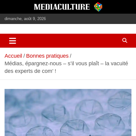
Aller
au
contenu
dimanche, août 9, 2026
journalisme, médias, contenus éditoriaux
mediaculture
Accueil
Bonnes pratiques
Médias, épargnez-nous – s’il vous plaît – la vacuité
des experts de com’ !