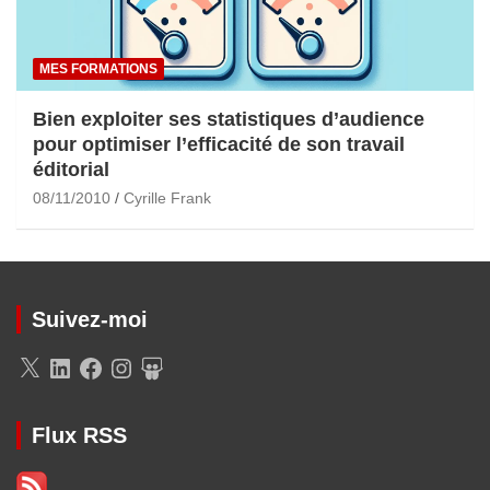
MES FORMATIONS
Bien exploiter ses statistiques d’audience
pour optimiser l’efficacité de son travail
éditorial
08/11/2010
Cyrille Frank
Suivez-moi
X
LinkedIn
Facebook
Instagram
SlideShare
Flux RSS