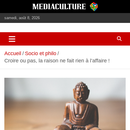
Aller
au
contenu
samedi, août 8, 2026
journalisme, médias, contenus éditoriaux
mediaculture
Accueil
Socio et philo
Croire ou pas, la raison ne fait rien à l’affaire !