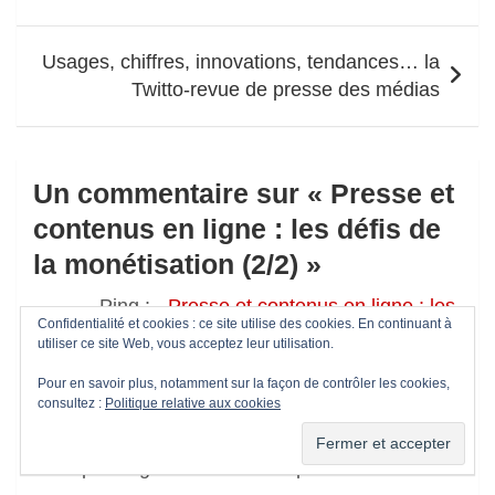
l’article
Usages, chiffres, innovations, tendances… la
Twitto-revue de presse des médias
Un commentaire sur «
Presse et
contenus en ligne : les défis de
la monétisation (2/2)
»
Ping :
- Presse et contenus en ligne : les
Confidentialité et cookies : ce site utilise des cookies. En continuant à
défis de la monétisation (1/2)
utiliser ce site Web, vous acceptez leur utilisation.
Pour en savoir plus, notamment sur la façon de contrôler les cookies,
Laisser un commentaire
consultez :
Politique relative aux cookies
Votre adresse e-mail ne sera pas publiée.
Les
champs obligatoires sont indiqués avec
*