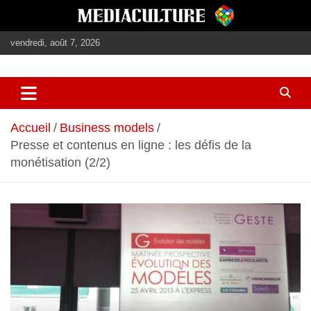
Aller
au
contenu
vendredi, août 7, 2026
journalisme, médias, contenus éditoriaux
mediaculture
Accueil
Business models
Presse et contenus en ligne : les défis de la
monétisation (2/2)