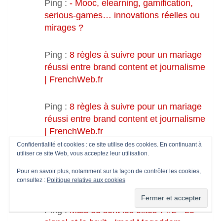
Ping :
- Mooc, elearning, gamification,
serious-games… innovations réelles ou
mirages ?
Ping :
8 règles à suivre pour un mariage
réussi entre brand content et journalisme
| FrenchWeb.fr
Ping :
8 règles à suivre pour un mariage
réussi entre brand content et journalisme
| FrenchWeb.fr
Confidentialité et cookies : ce site utilise des cookies. En continuant à
utiliser ce site Web, vous acceptez leur utilisation.
Ping :
Mais où sont les élites ? #2 - Le
signal et le bruit - Imad Moqaddem -
Pour en savoir plus, notamment sur la façon de contrôler les cookies,
consultez :
Politique relative aux cookies
Blog
Ping :
Mais où sont les élites ? #2 - Le