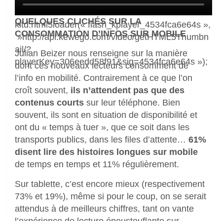
QUELQUES CLICHÉS SUR LA
kitd.html5loader(« flash_kplayer_4534fca6e64s »,
CONSOMMATION D’INFOS SUR MOBILE
»http://api.kewego.com/video/getHTML5Thumbn
ail/?
Julian Beizer nous renseigne sur la manière
playerKey=306eedd58f91&sig=4534fca6e64s »);
dont ces nouveaux lecteurs consomment de
l’info en mobilité. Contrairement à ce que l’on
croît souvent,
ils n’attendent pas que des
contenus courts
sur leur téléphone. Bien
souvent, ils sont en situation de disponibilité et
ont du « temps à tuer », que ce soit dans les
transports publics, dans les files d’attente…
61%
disent lire des histoires longues sur mobile
de temps en temps et 11% régulièrement.
Sur tablette, c’est encore mieux (respectivement
73% et 19%), même si pour le coup, on se serait
attendus à de meilleurs chiffres, tant on vante
l’expérience de lecture époustouflante sur