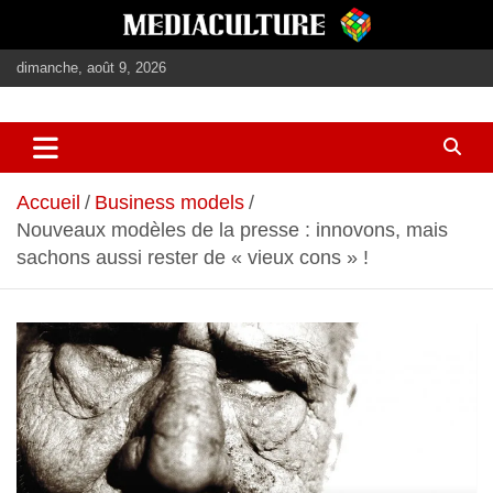
Aller
au
contenu
dimanche, août 9, 2026
journalisme, médias, contenus éditoriaux
mediaculture
Accueil
Business models
Nouveaux modèles de la presse : innovons, mais
sachons aussi rester de « vieux cons » !