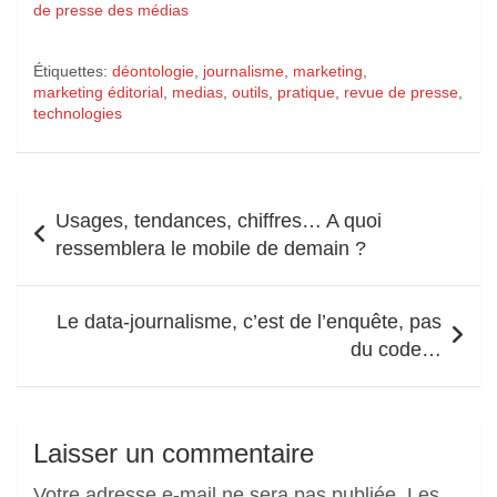
de presse des médias
Étiquettes:
déontologie
,
journalisme
,
marketing
,
marketing éditorial
,
medias
,
outils
,
pratique
,
revue de presse
,
technologies
Navigation
Usages, tendances, chiffres… A quoi
de
ressemblera le mobile de demain ?
l’article
Le data-journalisme, c’est de l’enquête, pas
du code…
Laisser un commentaire
Votre adresse e-mail ne sera pas publiée.
Les