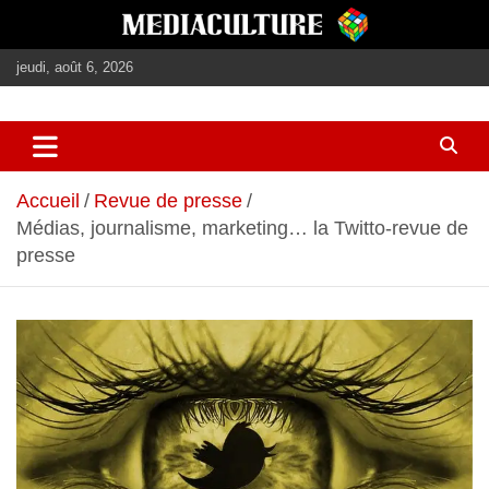
Aller
au
contenu
jeudi, août 6, 2026
journalisme, médias, contenus éditoriaux
mediaculture
Accueil
Revue de presse
Médias, journalisme, marketing… la Twitto-revue de
presse