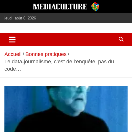
Aller
au
contenu
jeudi, août 6, 2026
journalisme, médias, contenus éditoriaux
mediaculture
Accueil
Bonnes pratiques
Le data-journalisme, c’est de l’enquête, pas du
code…