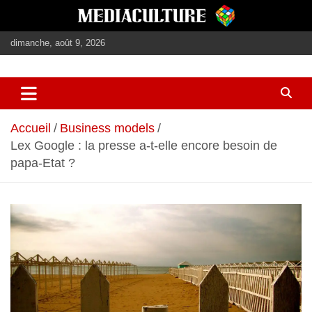
Aller
au
contenu
dimanche, août 9, 2026
journalisme, médias, contenus éditoriaux
mediaculture
Accueil
Business models
Lex Google : la presse a-t-elle encore besoin de
papa-Etat ?