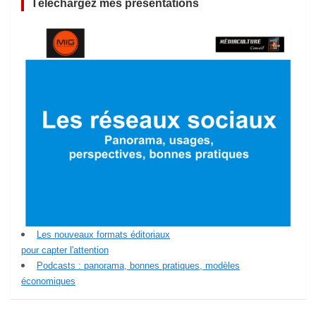
Téléchargez mes présentations
Les nouveaux formats éditoriaux
pour capter l'attention
Podcasts : panorama, bonnes pratiques, modèles
économiques