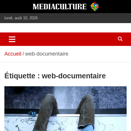
Aller
au
contenu
lundi, août 10, 2026
journalisme, médias, contenus éditoriaux
mediaculture
Accueil
web-documentaire
Étiquette :
web-documentaire