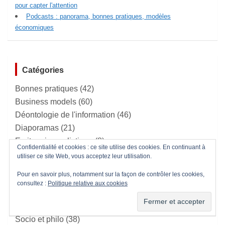
pour capter l'attention
Podcasts : panorama, bonnes pratiques, modèles
économiques
Catégories
Bonnes pratiques
(42)
Business models
(60)
Déontologie de l'information
(46)
Diaporamas
(21)
Ecriture journalistique
(8)
Confidentialité et cookies : ce site utilise des cookies. En continuant à
Education et culture
(16)
utiliser ce site Web, vous acceptez leur utilisation.
Innovations médias
(23)
Pour en savoir plus, notamment sur la façon de contrôler les cookies,
Mes formations
(2)
consultez :
Politique relative aux cookies
Mes services
(5)
Revue de presse
(30)
Socio et philo
(38)