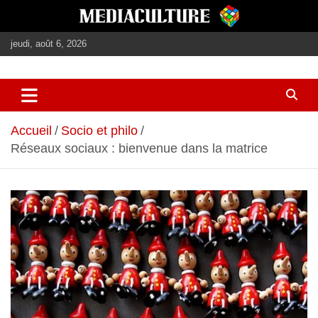
Aller
au
contenu
jeudi, août 6, 2026
journalisme, médias, contenus éditoriaux
mediaculture
Accueil
Socio et philo
Réseaux sociaux : bienvenue dans la matrice