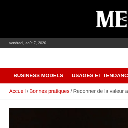
Aller
au
contenu
vendredi, août 7, 2026
journalisme, médias, contenus éditoriaux
mediaculture
BUSINESS MODELS
USAGES ET TENDAN
Accueil
Bonnes pratiques
Redonner de la valeur a