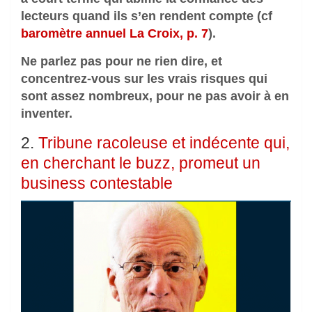
lecteurs quand ils s’en rendent compte (cf
baromètre annuel La Croix, p. 7
).
Ne parlez pas pour ne rien dire, et
concentrez-vous sur les vrais risques qui
sont assez nombreux, pour ne pas avoir à en
inventer.
2.
Tribune racoleuse et indécente qui,
en cherchant le buzz, promeut un
business contestable