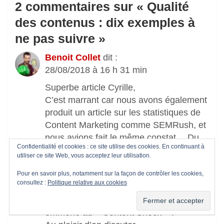
2 commentaires sur «
Qualité
des contenus : dix exemples à
ne pas suivre
»
Benoit Collet
dit :
28/08/2018 à 16 h 31 min
Superbe article Cyrille,
C’est marrant car nous avons également
produit un article sur les statistiques de
Content Marketing comme SEMRush, et
nous avions fait le même constat… Du
Confidentialité et cookies : ce site utilise des cookies. En continuant à
coup on n’a pris que quelques stats,
utiliser ce site Web, vous acceptez leur utilisation.
fraîches, et que l’on argumente.
Résultat on a démontré par des chiffres
Pour en savoir plus, notamment sur la façon de contrôler les cookies,
consultez :
Politique relative aux cookies
que la religion qui vise à produire un
maximum de contenus par mois nous a
emmené au « Content Shock » !