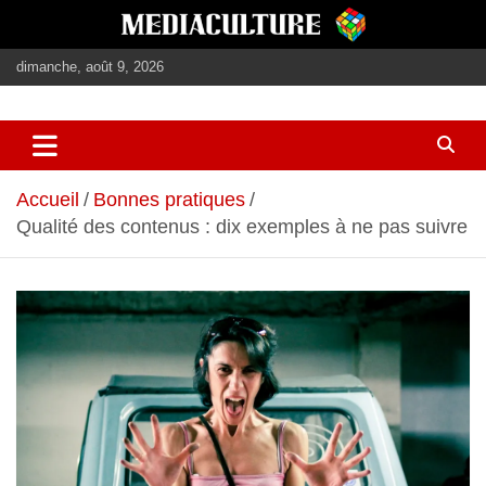
Aller
au
contenu
dimanche, août 9, 2026
journalisme, médias, contenus éditoriaux
mediaculture
Accueil
Bonnes pratiques
Qualité des contenus : dix exemples à ne pas suivre