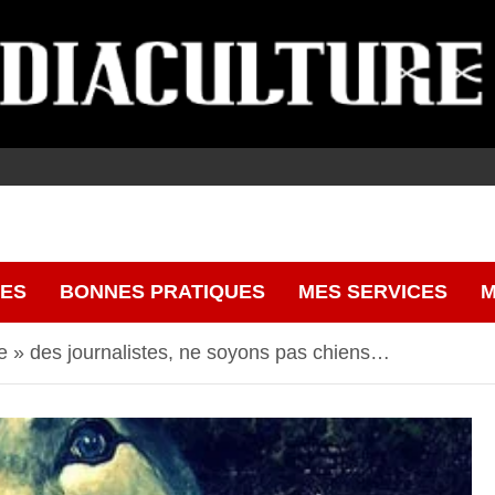
CES
BONNES PRATIQUES
MES SERVICES
M
le » des journalistes, ne soyons pas chiens…