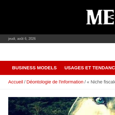
Aller
au
contenu
jeudi, août 6, 2026
journalisme, médias, contenus éditoriaux
mediaculture
BUSINESS MODELS
USAGES ET TENDAN
Accueil
Déontologie de l'information
« Niche fisca