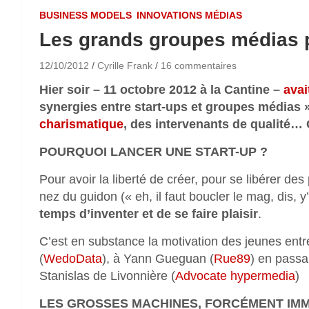
BUSINESS MODELS
INNOVATIONS MÉDIAS
Les grands groupes médias p
12/10/2012
Cyrille Frank
16 commentaires
Hier soir – 11 octobre 2012 à la Cantine –
avai
synergies entre start-ups et groupes médias 
charismatique
, des intervenants de qualité… C
POURQUOI LANCER UNE START-UP ?
Pour avoir la liberté de créer, pour se libérer des
nez du guidon (« eh, il faut boucler le mag, dis, 
temps d’inventer et de se faire plaisir
.
C’est en substance la motivation des jeunes entr
(
WedoData
), à Yann Gueguan (
Rue89
) en passa
Stanislas de Livonnière (
Advocate hypermedia
)
LES GROSSES MACHINES, FORCÉMENT IMM