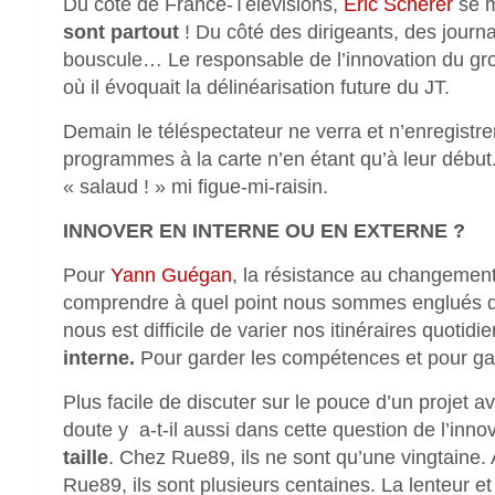
Du côté de France-Télévisions,
Eric Scherer
se m
sont partout
! Du côté des dirigeants, des journa
bouscule… Le responsable de l’innovation du grou
où il évoquait la délinéarisation future du JT.
Demain le téléspectateur ne verra et n’enregistrer
programmes à la carte n’en étant qu’à leur début
« salaud ! » mi figue-mi-raisin.
INNOVER EN INTERNE OU EN EXTERNE ?
Pour
Yann Guégan
, la résistance au changement
comprendre à quel point nous sommes englués dan
nous est difficile de varier nos itinéraires quotid
interne.
Pour garder les compétences et pour gag
Plus facile de discuter sur le pouce d’un projet
doute y a-t-il aussi dans cette question de l’inn
taille
. Chez Rue89, ils ne sont qu’une vingtaine
Rue89, ils sont plusieurs centaines. La lenteur et