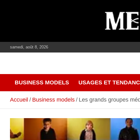
Aller
au
contenu
samedi, août 8, 2026
journalisme, médias, contenus éditoriaux
mediaculture
BUSINESS MODELS
USAGES ET TENDAN
Accueil
Business models
Les grands groupes médi