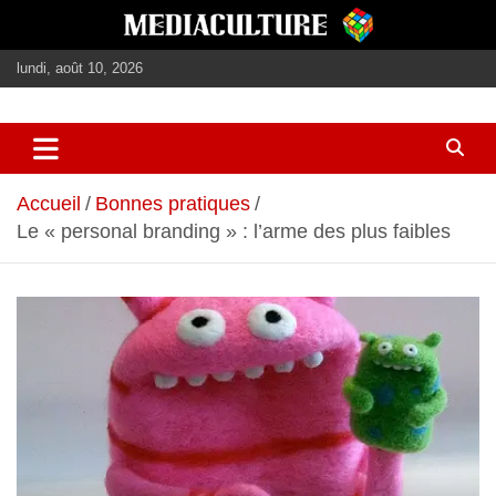
Aller
au
contenu
lundi, août 10, 2026
journalisme, médias, contenus éditoriaux
mediaculture
Accueil
Bonnes pratiques
Le « personal branding » : l’arme des plus faibles