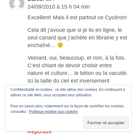
24/09/2010 à 15 h 04 min
Excellent! Mais il est partout ce Cycéron!
Cela dit j’avoue que si je lis en ligne, le
seul canard que j’achète en librairie y est
enchaîné…
Veinard, oui, beaucoup, et non, à la fois.
C’est chiant de devoir choisir entre
nature et culture… le béton ou la vacuité.
Ici la taille du ciel est inversement
proportionnelle à l’ouverture d’esprit…
Confidentialité et cookies : ce site utilise des cookies. En continuant à
utiliser ce site Web, vous acceptez leur utilisation.
moi qui étais arrivé sans préjugés. Donc
encore une fois merci le net pour les
Pour en savoir plus, notamment sur la façon de contrôler les cookies,
conversations éclairées et éclairantes!
consultez :
Politique relative aux cookies
Répondre