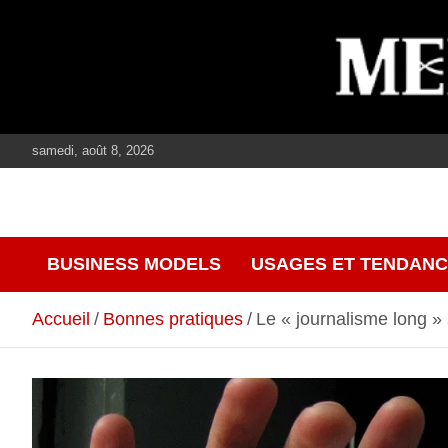
Aller
au
contenu
samedi, août 8, 2026
journalisme, médias, contenus éditoriaux
mediaculture
BUSINESS MODELS
USAGES ET TENDAN
Accueil
Bonnes pratiques
Le « journalisme long » 