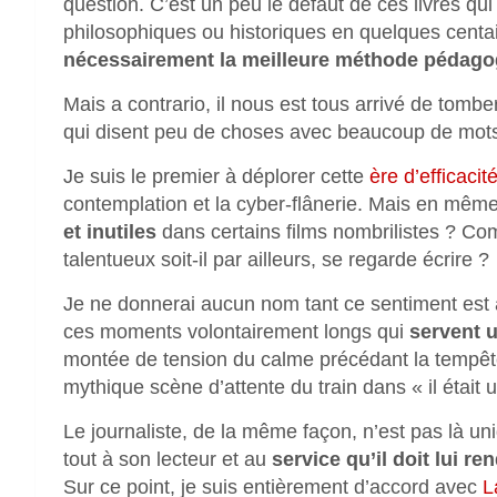
question. C’est un peu le défaut de ces livres q
philosophiques ou historiques en quelques centa
nécessairement la meilleure méthode pédago
Mais a contrario, il nous est tous arrivé de tomb
qui disent peu de choses avec beaucoup de mot
Je suis le premier à déplorer cette
ère d’efficaci
contemplation et la cyber-flânerie. Mais en mê
et inutiles
dans certains films nombrilistes ? Com
talentueux soit-il par ailleurs, se regarde écrire ?
Je ne donnerai aucun nom tant ce sentiment est a
ces moments volontairement longs qui
servent u
montée de tension du calme précédant la tempête
mythique scène d’attente du train dans « il était u
Le journaliste, de la même façon, n’est pas là uni
tout à son lecteur et au
service qu’il doit lui re
Sur ce point, je suis entièrement d’accord avec
L