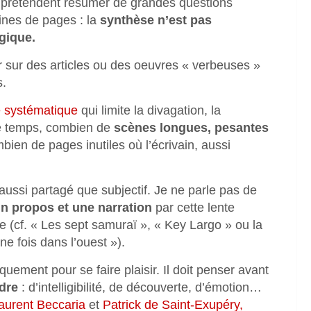
ui prétendent résumer de grandes questions
ines de pages : la
synthèse n’est pas
gique.
er sur des articles ou des oeuvres « verbeuses »
s.
té systématique
qui limite la divagation, la
me temps, combien de
scènes longues, pesantes
bien de pages inutiles où l’écrivain, aussi
ussi partagé que subjectif. Je ne parle pas de
n propos et une narration
par cette lente
 (cf. « Les sept samuraï », « Key Largo » ou la
ne fois dans l’ouest »).
quement pour se faire plaisir. Il doit penser avant
ndre
: d’intelligibilité, de découverte, d’émotion…
aurent Beccaria
et
Patrick de Saint-Exupéry,