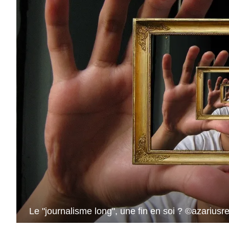
Le "journalisme long", une fin en soi ? ©azariusr