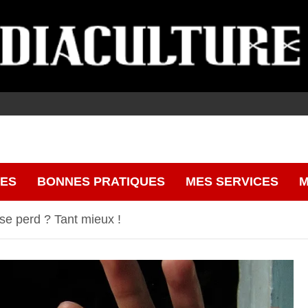
CES
BONNES PRATIQUES
MES SERVICES
M
se perd ? Tant mieux !