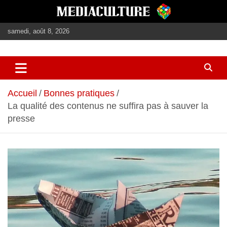
Aller
au
contenu
samedi, août 8, 2026
journalisme, médias, contenus éditoriaux
mediaculture
Accueil
Bonnes pratiques
La qualité des contenus ne suffira pas à sauver la
presse