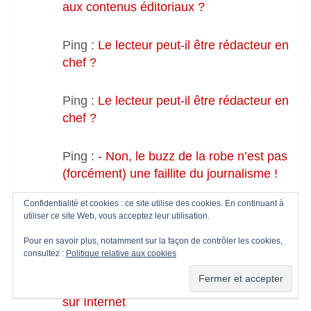
aux contenus éditoriaux ?
Ping :
Le lecteur peut-il être rédacteur en
chef ?
Ping :
Le lecteur peut-il être rédacteur en
chef ?
Ping :
- Non, le buzz de la robe n’est pas
(forcément) une faillite du journalisme !
Confidentialité et cookies : ce site utilise des cookies. En continuant à
Ping :
- Non, le buzz de la robe n’est pas
utiliser ce site Web, vous acceptez leur utilisation.
(forcément) une faillite du journalisme !
Pour en savoir plus, notamment sur la façon de contrôler les cookies,
consultez :
Politique relative aux cookies
Ping :
- Presse en ligne : 10 conseils
pour parvenir à faire payer les lecteurs
sur Internet