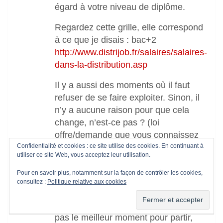
égard à votre niveau de diplôme.
Regardez cette grille, elle correspond
à ce que je disais : bac+2
http://www.distrijob.fr/salaires/salaires-
dans-la-distribution.asp
Il y a aussi des moments où il faut
refuser de se faire exploiter. Sinon, il
n’y a aucune raison pour que cela
change, n’est-ce pas ? (loi
offre/demande que vous connaissez
Confidentialité et cookies : ce site utilise des cookies. En continuant à
bien)
utiliser ce site Web, vous acceptez leur utilisation.
Vous allez me dire plus facile à dire
Pour en savoir plus, notamment sur la façon de contrôler les cookies,
qu’à faire ? Certes, mais il y a aussi
consultez :
Politique relative aux cookies
un moment où l’on ne peut accepter
tout et n’importe quoi. Ce n’est pas
pas le meilleur moment pour partir,