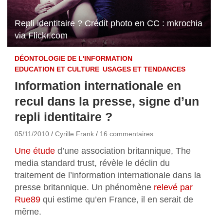
Repli identitaire ? Crédit photo en CC : mkrochia
via Flickr.com
DÉONTOLOGIE DE L'INFORMATION
EDUCATION ET CULTURE
USAGES ET TENDANCES
Information internationale en
recul dans la presse, signe d’un
repli identitaire ?
05/11/2010
Cyrille Frank
16 commentaires
Une étude
d’une association britannique, The
media standard trust, révèle le déclin du
traitement de l’information internationale dans la
presse britannique. Un phénomène
relevé par
Rue89
qui estime qu’en France, il en serait de
même.