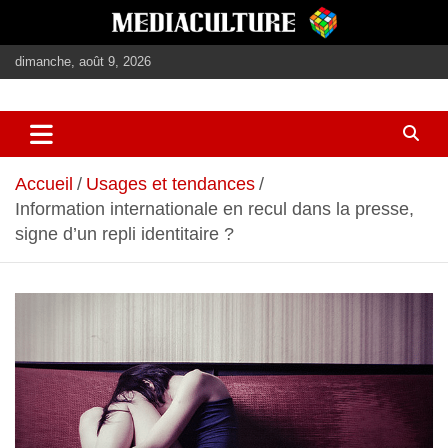
Aller
au
contenu
dimanche, août 9, 2026
journalisme, médias, contenus éditoriaux
mediaculture
Accueil
Usages et tendances
Information internationale en recul dans la presse,
signe d’un repli identitaire ?