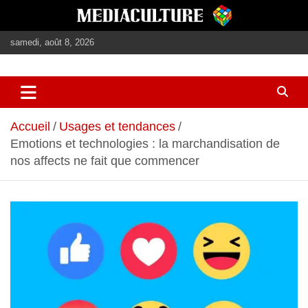
Aller
au
contenu
samedi, août 8, 2026
journalisme, médias, contenus éditoriaux
mediaculture
Accueil
Usages et tendances
Emotions et technologies : la marchandisation de
nos affects ne fait que commencer