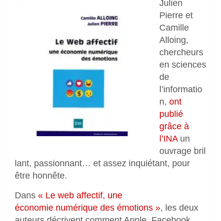
Julien
Pierre et
Camille
Alloing,
chercheurs
en sciences
de
l’informatio
n,
ont
publié
grâce à
l’INA
un
ouvrage bril
lant, passionnant… et assez inquiétant, pour
être honnête.
Dans
« Le web affectif, une
économie numérique des émotions »
, les deux
auteurs décrivent comment Apple, Facebook,