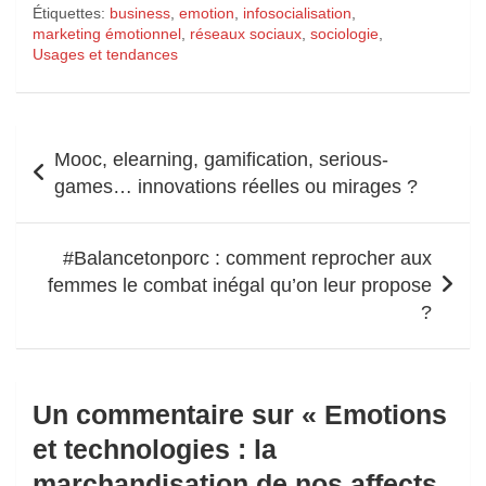
Étiquettes:
business
,
emotion
,
infosocialisation
,
marketing émotionnel
,
réseaux sociaux
,
sociologie
,
Usages et tendances
Navigation
Mooc, elearning, gamification, serious-
de
games… innovations réelles ou mirages ?
l’article
#Balancetonporc : comment reprocher aux
femmes le combat inégal qu’on leur propose
?
Un commentaire sur «
Emotions
et technologies : la
marchandisation de nos affects