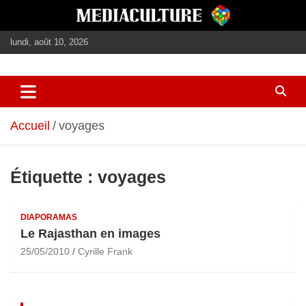
Aller
au
contenu
lundi, août 10, 2026
journalisme, médias, contenus éditoriaux
mediaculture
Accueil
voyages
Étiquette :
voyages
DIAPORAMAS
Le Rajasthan en images
25/05/2010
Cyrille Frank