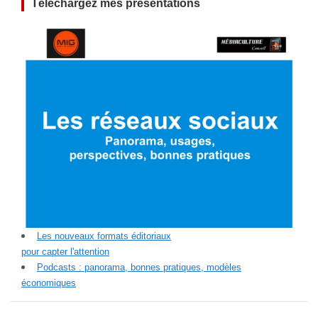
Téléchargez mes présentations
Les nouveaux formats éditoriaux
pour capter l'attention
Podcasts : panorama, bonnes pratiques, modèles
économiques