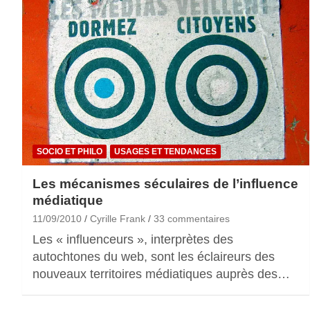
SOCIO ET PHILO
USAGES ET TENDANCES
Les mécanismes séculaires de l’influence
médiatique
11/09/2010
Cyrille Frank
33 commentaires
Les « influenceurs », interprètes des
autochtones du web, sont les éclaireurs des
nouveaux territoires médiatiques auprès des…